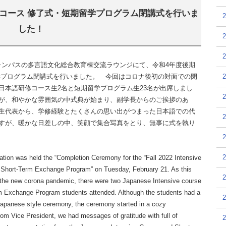
修コース 修了式・短期留学プログラム閉講式を行いま
した！
ャンパスの多言語文化総合教育棟交流ラウンジにて、令和4年度後期
学プログラム閉講式を行いました。 今回はコロナ後初の対面での閉
日本語研修コース生2名と短期留学プログラム生23名が出席しまし
が、和やかな雰囲気の中式典が始まり、副学長からのご挨拶のあ
生代表から、学修経験とたくさんの思い出がつまった日本語での代
すが、暖かな日差しの中、笑顔で集合写真をとり、無事に式を執り
ation was held the “Completion Ceremony for the “Fall 2022 Intensive
Short-Term Exchange Program” on Tuesday, February 21. As this
r the new corona pandemic, there were two Japanese Intensive course
rm Exchange Program students attended. Although the students had a
e Japanese style ceremony, the ceremony started in a cozy
om Vice President, we had messages of gratitude with full of