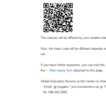
The classes will be differed by your student st
Also, the class code will be different depends o
not.
If you have further questions, you can visit t
the
Web inquiry form
attached to this page.
Global Education Division at the Center for Inte
Email: gji-ryugaku＊jimu.kumamoto-u.ac.jp P
Tel: 096-342-2092