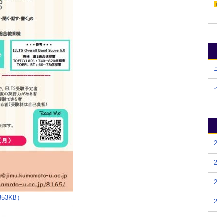
53KB）