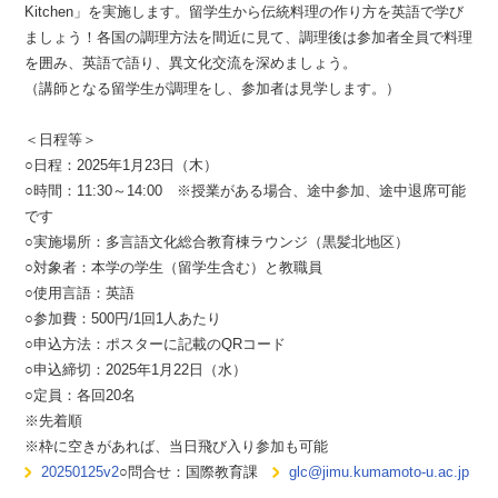
Kitchen」を実施します。留学生から伝統料理の作り方を英語で学び
ましょう！各国の調理方法を間近に見て、調理後は参加者全員で料理
を囲み、英語で語り、異文化交流を深めましょう。
（講師となる留学生が調理をし、参加者は見学します。）
＜日程等＞
○日程：2025年1月23日（木）
○時間：11:30～14:00 ※授業がある場合、途中参加、途中退席可能
です
○実施場所：多言語文化総合教育棟ラウンジ（黒髪北地区）
○対象者：本学の学生（留学生含む）と教職員
○使用言語：英語
○参加費：500円/1回1人あたり
○申込方法：ポスターに記載のQRコード
○申込締切：2025年1月22日（水）
○定員：各回20名
※先着順
※枠に空きがあれば、当日飛び入り参加も可能
20250125v2
○問合せ：国際教育課
glc@jimu.kumamoto-u.ac.jp