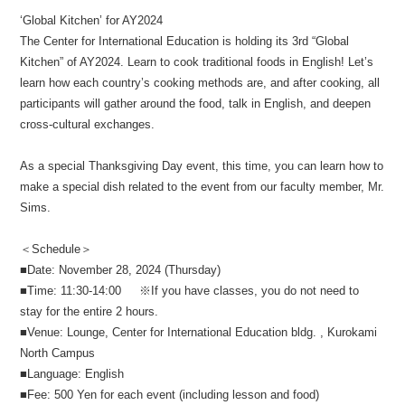
‘Global Kitchen’ for AY2024
The Center for International Education is holding its 3rd “Global
Kitchen” of AY2024. Learn to cook traditional foods in English! Let’s
learn how each country’s cooking methods are, and after cooking, all
participants will gather around the food, talk in English, and deepen
cross-cultural exchanges.
As a special Thanksgiving Day event, this time, you can learn how to
make a special dish related to the event from our faculty member, Mr.
Sims.
＜Schedule＞
■Date: November 28, 2024 (Thursday)
■Time: 11:30-14:00 ※If you have classes, you do not need to
stay for the entire 2 hours.
■Venue: Lounge, Center for International Education bldg. , Kurokami
North Campus
■Language: English
■Fee: 500 Yen for each event (including lesson and food)