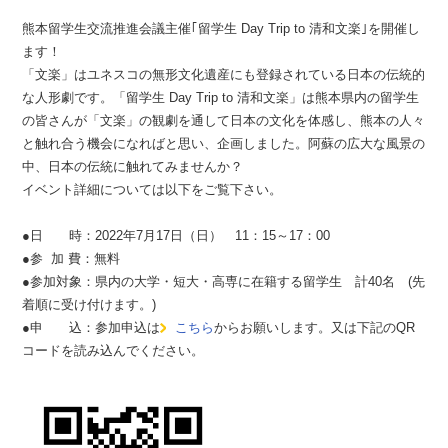
熊本留学生交流推進会議主催｢留学生 Day Trip to 清和文楽｣を開催し
ます！
「文楽」はユネスコの無形文化遺産にも登録されている日本の伝統的
な人形劇です。「留学生 Day Trip to 清和文楽」は熊本県内の留学生
の皆さんが「文楽」の観劇を通して日本の文化を体感し、熊本の人々
と触れ合う機会になればと思い、企画しました。阿蘇の広大な風景の
中、日本の伝統に触れてみませんか？
イベント詳細については以下をご覧下さい。
●日 時：2022年7月17日（日） 11：15～17：00
●参 加 費：無料
●参加対象：県内の大学・短大・高専に在籍する留学生 計40名 (先
着順に受け付けます。)
●申 込：参加申込は
こちら
からお願いします。又は下記のQR
コードを読み込んでください。