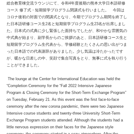
総合教育棟交流ラウンジにて、令和4年度後期の熊本大学日本語研修
コース 修了式・短期留学プログラム閉講式を行いました。 今回は
コロナ後初の対面での閉講式となり、今期でプログラム期間を終了し
た日本語研修コース生2名と短期留学プログラム生23名が出席しまし
た。日本式の式典に少し緊張した面持ちでしたが、和やかな雰囲気の
中式典が始まり、副学長からのご挨拶のあと、日本語研修コース生と
短期留学プログラム生代表から、学修経験とたくさんの思い出がつま
った日本語での代表謝辞がありました。少し気温は冷たかったです
が、暖かな日差しの中、笑顔で集合写真をとり、無事に式を執り行う
ことができました。
The lounge at the Center for International Education was held the
“Completion Ceremony for the “Fall 2022 Intensive Japanese
Program & Closing Ceremony for the Short-Term Exchange Program”
on Tuesday, February 21. As this event was the first face-to-face
ceremony after the new corona pandemic, there were two Japanese
Intensive course students and twenty-three University Short-Term
Exchange Program students attended. Although the students had a
little nervous expression on their faces for the Japanese style
ceremony, the ceremony started in a cozy atmosphere. After the