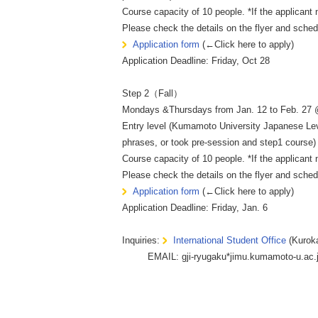
Course capacity of 10 people. *If the applicant 
Please check the details on the flyer and schedu
Application form
(←Click here to apply)
Application Deadline: Friday, Oct 28
Step 2（Fall）
Mondays &Thursdays from Jan. 12 to Feb. 27 @
Entry level (Kumamoto University Japanese Le
phrases, or took pre-session and step1 course)
Course capacity of 10 people. *If the applicant 
Please check the details on the flyer and schedu
Application form
(←Click here to apply)
Application Deadline: Friday, Jan. 6
Inquiries:
International Student Office
(Kurok
EMAIL: gji-ryugaku*jimu.kumamoto-u.ac.