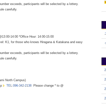
number exceeds, participants will be selected by a lottery.
le carefully.
13:00-14:00 *Office Hour: 14:00-15:00
vel: K1, for those who knows Hiragana & Katakana and easy
number exceeds, participants will be selected by a lottery.
le carefully.
ami North Campus)
jp
TEL:096-342-2138
Please change * to @