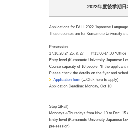
2022年度後学期
Applications for FALL 2022 Japanese Language
These courses are for Kumamoto University stud
Presession
17,18,20,24,25, & 27 @13:00-14:00 *Office H
Entry level (Kumamoto University Japanese Lev
Course capacity of 10 people. *If the applicant 
Please check the details on the flyer and schedu
Application form
(←Click here to apply)
Application Deadline: Monday, Oct 10
Step 1(Fall)
Mondays &Thursdays from Nov. 10 to Dec. 15 @
Entry level (Kumamoto University Japanese Lev
pre-session)