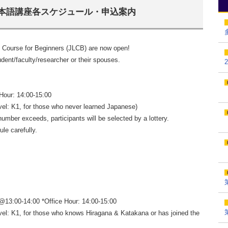
日本語講座各スケジュール・申込案内
 Course for Beginners (JLCB) are now open!
ent/faculty/researcher or their spouses.
our: 14:00-15:00
el: K1, for those who never learned Japanese)
number exceeds, participants will be selected by a lottery.
le carefully.
13:00-14:00 *Office Hour: 14:00-15:00
el: K1, for those who knows Hiragana & Katakana or has joined the